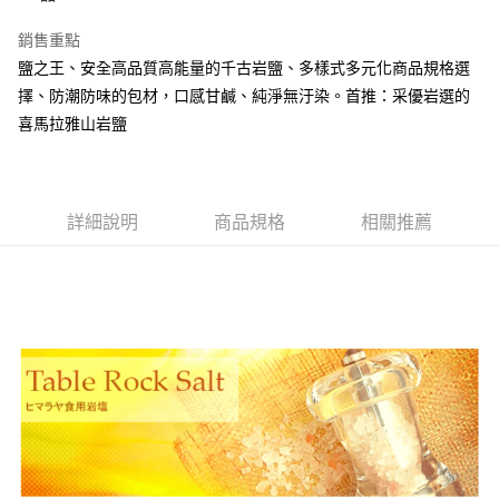
ATM付款
銷售重點
鹽之王、安全高品質高能量的千古岩鹽、多樣式多元化商品規格選
運送方式
擇、防潮防味的包材，口感甘鹹、純淨無汙染。首推：采優岩選的
宅配通
喜馬拉雅山岩鹽
每筆NT$120，滿NT$2,000(含以上)免運費
詳細說明
商品規格
相關推薦