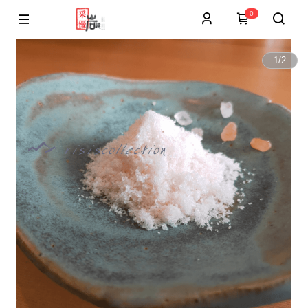
0
1
/
2