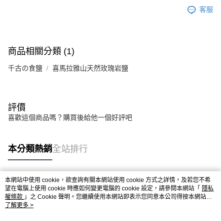
客服
商品相關分類 (1)
千古の食鹽
喜馬拉雅山天然玫瑰岩鹽
評價
喜歡這個商品嗎？購買後給他一個好評吧
本分類熱銷
全站排行
本網站中使用 cookie，欲查詢有關本網站使用 cookie 方式之詳情，及若您不希
熱門標籤
望在電腦上使用 cookie 時應如何變更電腦的 cookie 設定，請參閱本網站「
隱私
權條款
」之 Cookie 聲明。您繼續使用本網站即表示您同意本公司得按本網站使
用條款之 Cookie 聲明使用 cookie。
了解更多 >