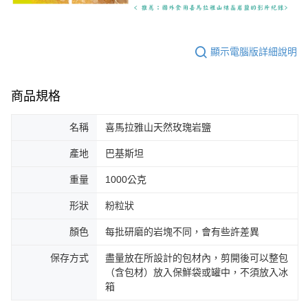
顯示電腦版詳細說明
商品規格
名稱
喜馬拉雅山天然玫瑰岩鹽
產地
巴基斯坦
重量
1000公克
形狀
粉粒狀
顏色
每批研磨的岩塊不同，會有些許差異
保存方式
盡量放在所設計的包材內，剪開後可以整包
（含包材）放入保鮮袋或罐中，不須放入冰
箱