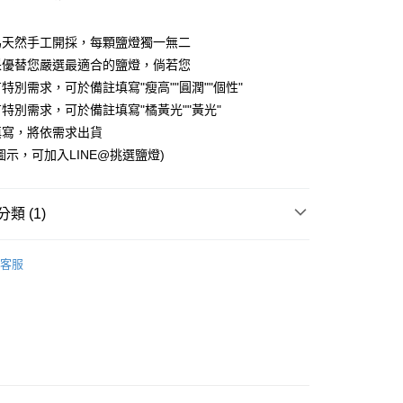
20，滿NT$2,000(含以上)免運費
為天然手工開採，每顆鹽燈獨一無二
采優替您嚴選最適合的鹽燈，倘若您
特別需求，可於備註填寫"瘦高""圓潤""個性"
特別需求，可於備註填寫"橘黃光""黃光"
填寫，將依需求出貨
圖示，可加入LINE@挑選鹽燈)
類 (1)
餐桌/浴室專用
客服