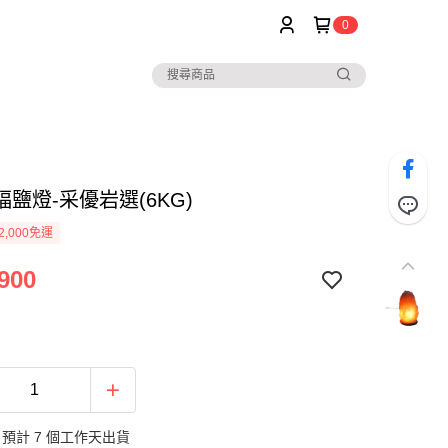
0
鹽燈-采優岩選(6KG)
2,000免運
900
預計 7 個工作天出貨