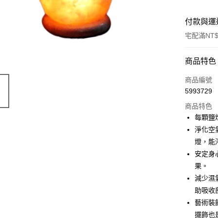
付款與運
宅配滿NT$
付款方式
商品特色
信用卡一
商品編號
5993729
LINE Pay
商品特色
Apple Pay
每顆鹽
淨化空
街口支付
燈，能
悠遊付
安定身
果。
ATM付款
減少濕
助吸收
運送方式
藝術裝
擺飾也