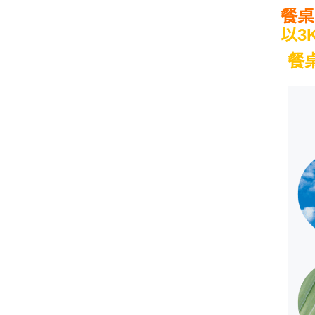
餐桌
以3
餐