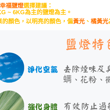
幸福鹽燈
選擇建議：
KG ~ 6KG為主的鹽燈為主。
桌的顏色，以明亮的顏色，偏
黃光
、
橘黃光