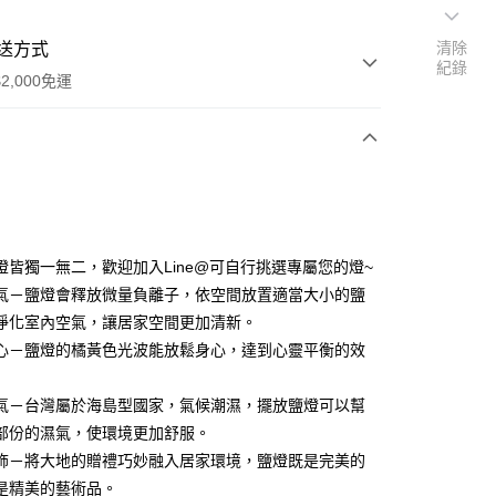
清除
送方式
紀錄
2,000免運
次付款
燈皆獨一無二，歡迎加入Line@可自行挑選專屬您的燈~
氣－鹽燈會釋放微量負離子，依空間放置適當大小的鹽
淨化室內空氣，讓居家空間更加清新。
心－鹽燈的橘黃色光波能放鬆身心，達到心靈平衡的效
氣－台灣屬於海島型國家，氣候潮濕，擺放鹽燈可以幫
部份的濕氣，使環境更加舒服。
飾－將大地的贈禮巧妙融入居家環境，鹽燈既是完美的
是精美的藝術品。