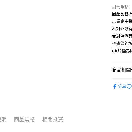
宅配通
銷售重點
每筆NT$1
因產品皆
出貨會由
若對外觀有
若對色澤有
根據您的
(照片僅為
商品相關分
幸福鹽燈
分享
說明
商品規格
相關推薦