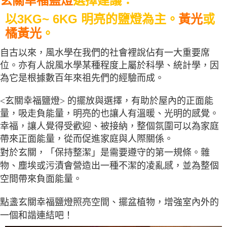
玄關幸福鹽燈
選擇建議：
以3KG~ 6KG 明亮的鹽燈為主。
黃光
或
橘黃光
。
自古以來，風水學在我們的社會裡說佔有一大重要席
位。亦有人說風水學某種程度上屬於科學、統計學，因
為它是根據數百年來祖先們的經驗而成。
<玄關幸福鹽燈> 的擺放與選擇，有助於屋內的正面能
量，吸走負能量，明亮的也讓人有溫暖、光明的感覺。
幸福，讓人覺得受歡迎、被接納，整個氛圍可以為家庭
帶來正面能量，從而促進家庭與人際關係。
對於玄關，「保持整潔」是需要遵守的第一規條。雜
物、塵埃或污漬會營造出一種不潔的凌亂感，並為整個
空間帶來負面能量。
點盞玄關幸福鹽燈照亮空間、擺盆植物，增強室內外的
一個和諧連結吧！