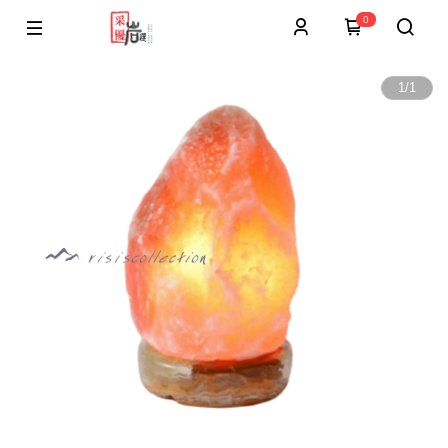
0
1
/
1