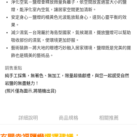
淨化空氣－鹽燈會釋放微量負離子，依空間放置適當大小的鹽
悠遊付
燈，能淨化室內空氣，讓居家空間更加清新。
ATM付款
安定身心－鹽燈的橘黃色光波能放鬆身心，達到心靈平衡的效
果。
運送方式
減少濕氣－台灣屬於海島型國家，氣候潮濕，擺放鹽燈可以幫助
吸收部份的濕氣，使環境更加舒服。
宅配通
藝術裝飾－將大地的贈禮巧妙融入居家環境，鹽燈既是完美的擺
每筆NT$120，滿NT$2,000(含以上)免運費
飾也是精美的藝術品。
銷售重點
純手工採集，無著色、無加工，限量超值獻禮，與您一起感受自然
岩鹽的無盡魅力！
(照片僅為圖示,將隨機出貨)
詳細說明
商品規格
相關推薦