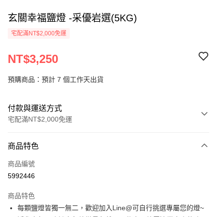
玄關幸福鹽燈 -采優岩選(5KG)
宅配滿NT$2,000免運
NT$3,250
預購商品：預計 7 個工作天出貨
付款與運送方式
宅配滿NT$2,000免運
付款方式
商品特色
信用卡一次付款
商品編號
LINE Pay
5992446
Apple Pay
商品特色
街口支付
每顆鹽燈皆獨一無二，歡迎加入Line@可自行挑選專屬您的燈~