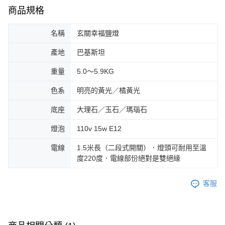
商品規格
名稱
玄關幸福鹽燈
產地
巴基斯坦
重量
5.0〜5.9KG
色系
明亮的黃光／橘黃光
底座
大理石／玉石／瑪瑙石
燈泡
110v 15w E12
電線
1.5米長（二段式開關）．燈頭可耐用至溫
度220度．電線部份絕對是雙絕緣
客服