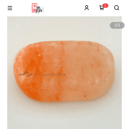
0
1
/
3