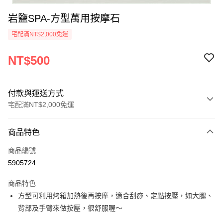
岩鹽SPA-方型萬用按摩石
宅配滿NT$2,000免運
NT$500
付款與運送方式
宅配滿NT$2,000免運
付款方式
商品特色
信用卡一次付款
商品編號
LINE Pay
5905724
Apple Pay
商品特色
街口支付
方型可利用烤箱加熱後再按摩，適合刮痧、定點按壓，如大腿、
背部及手臂來做按壓，很舒服喔～
悠遊付