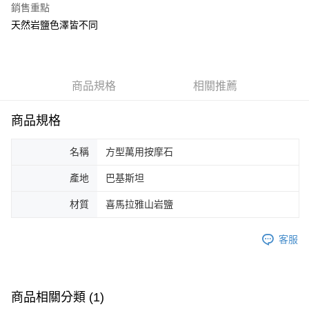
銷售重點
ATM付款
天然岩鹽色澤皆不同
運送方式
宅配通
每筆NT$120，滿NT$2,000(含以上)免運費
商品規格
相關推薦
商品規格
名稱
方型萬用按摩石
產地
巴基斯坦
材質
喜馬拉雅山岩鹽
客服
商品相關分類 (1)