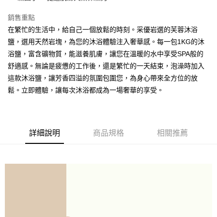
ATM付款
銷售重點
在繁忙的生活中，給自己一個放鬆的時刻。采優岩選的芙蓉沐浴
運送方式
鹽，選用天然岩塊，為您的沐浴體驗注入奢華感。每一包1KG的沐
宅配通
浴鹽，富含礦物質，能滋養肌膚，讓您在溫暖的水中享受SPA般的
每筆NT$120，滿NT$2,000(含以上)免運費
舒適感。無論是疲憊的工作後，還是繁忙的一天結束，泡澡時加入
這款沐浴鹽，讓芳香四溢的氛圍包圍您，為身心帶來全方位的放
鬆。立即體驗，讓每次沐浴都成為一場奢華的享受。
詳細說明
商品規格
相關推薦