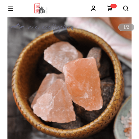
0
1
/
2