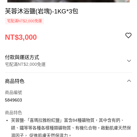
芙蓉沐浴鹽(岩塊)-1KG*3包
宅配滿NT$2,000免運
NT$3,000
付款與運送方式
宅配滿NT$2,000免運
付款方式
商品特色
信用卡一次付款
商品編號
LINE Pay
5849603
Apple Pay
商品特色
街口支付
芙蓉鹽-「喜瑪拉雅粉紅鹽」富含84種礦物質，其中含有鈣、
鎂、鐵等等各種各樣種類礦物質、有機化合物，啟動肌膚天然保
悠遊付
濕因子， 促進肌膚天然保濕力。