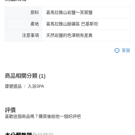
原料
喜馬拉雅山岩鹽～芙蓉鹽
產地
喜馬拉雅山脈礦區 巴基斯坦
注意事項
天然岩鹽的色澤稍有差異
客服
商品相關分類 (1)
康健選品
入浴SPA
評價
喜歡這個商品嗎？購買後給他一個好評吧